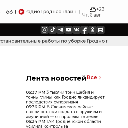
+23
4
Радио Гродно
онлайн
Чт, 6 авг
тановительные работы по уборке Гродно после силь
Лента новостей
Все
05:37 PM
3 тысячи тонн щебня и
тонны глины: как Гродно ликвидирует
последствия суперливня
05:36 PM
В Слонимском районе
нашли останки солдата с оружием и
амуницией — он пролежал в земле 85
лет
05:34 PM
ГАИ Гродненской области
усилила контроль за