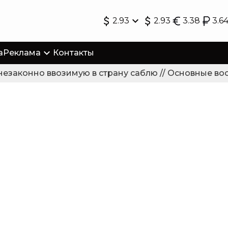
2.93
2.93
3.38
3.6
а
Реклама
Контакты
законно ввозимую в страну саблю // Основные восс