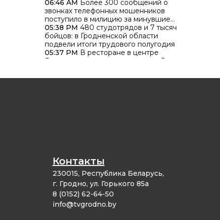
06:46 AM
Более 300 сообщений о
звонках телефонных мошенников
поступило в милицию за минувшие
сутки
05:38 PM
480 студотрядов и 7 тысяч
бойцов: в Гродненской области
подвели итоги трудового полугодия
05:37 PM
В ресторане в центре
Гродно задымилась вентиляция. В
чем причина?
05:36 PM
В Гродненском районе
женщина не уступила дорогу на
перекрестке и попала в больницу
Контакты
230015, Республика Беларусь,
г. Гродно, ул. Горького 85а
8 (0152) 62-64-50
info@tvgrodno.by