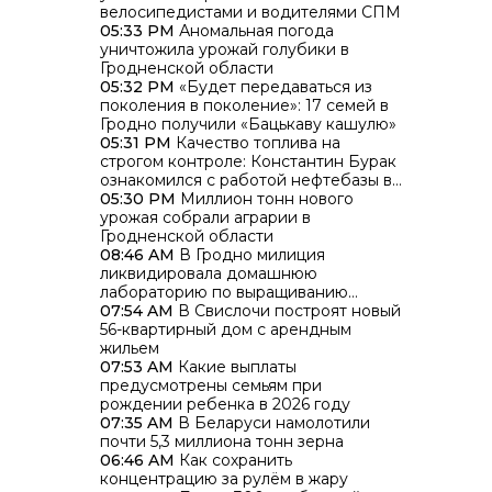
велосипедистами и водителями СПМ
05:33 PM
Аномальная погода
уничтожила урожай голубики в
Гродненской области
05:32 PM
«Будет передаваться из
поколения в поколение»: 17 семей в
Гродно получили «Бацькаву кашулю»
05:31 PM
Качество топлива на
строгом контроле: Константин Бурак
ознакомился с работой нефтебазы в
Гродно
05:30 PM
Миллион тонн нового
урожая собрали аграрии в
Гродненской области
08:46 AM
В Гродно милиция
ликвидировала домашнюю
лабораторию по выращиванию
каннабиса
07:54 AM
В Свислочи построят новый
56-квартирный дом с арендным
жильем
07:53 AM
Какие выплаты
предусмотрены семьям при
рождении ребенка в 2026 году
07:35 AM
В Беларуси намолотили
почти 5,3 миллиона тонн зерна
06:46 AM
Как сохранить
концентрацию за рулём в жару