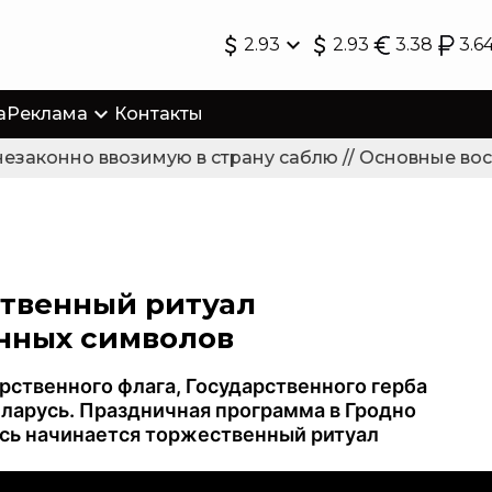
2.93
2.93
3.38
3.6
а
Реклама
Контакты
законно ввозимую в страну саблю // Основные восс
ственный ритуал
енных символов
арственного флага, Государственного герба
еларусь. Праздничная программа в Гродно
есь начинается торжественный ритуал