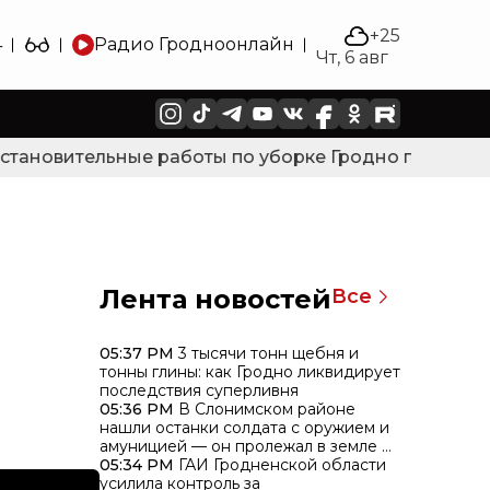
+25
4
Радио Гродно
онлайн
Чт, 6 авг
тановительные работы по уборке Гродно после силь
Лента новостей
Все
05:37 PM
3 тысячи тонн щебня и
тонны глины: как Гродно ликвидирует
последствия суперливня
05:36 PM
В Слонимском районе
нашли останки солдата с оружием и
амуницией — он пролежал в земле 85
лет
05:34 PM
ГАИ Гродненской области
усилила контроль за