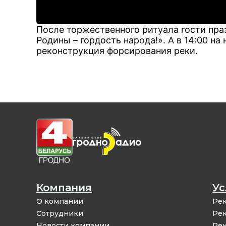
После торжественного ритуала гости пр
Родины – гордость народа!». А в 14:00 н
реконструкция форсирования реки.
Компания
Ус
О компании
Рек
Сотрудники
Рек
Новости компании
Рек