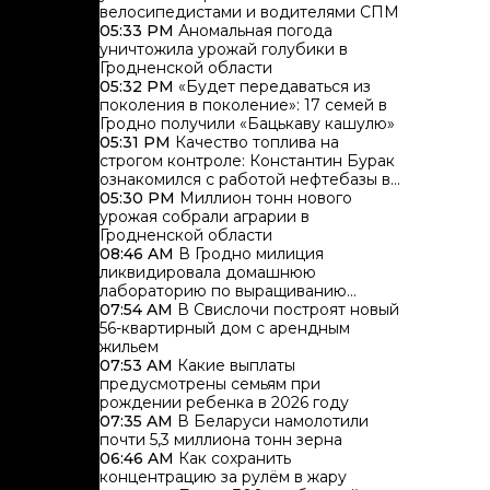
велосипедистами и водителями СПМ
05:33 PM
Аномальная погода
уничтожила урожай голубики в
Гродненской области
05:32 PM
«Будет передаваться из
поколения в поколение»: 17 семей в
Гродно получили «Бацькаву кашулю»
05:31 PM
Качество топлива на
строгом контроле: Константин Бурак
ознакомился с работой нефтебазы в
Гродно
05:30 PM
Миллион тонн нового
урожая собрали аграрии в
Гродненской области
08:46 AM
В Гродно милиция
ликвидировала домашнюю
лабораторию по выращиванию
каннабиса
07:54 AM
В Свислочи построят новый
56-квартирный дом с арендным
жильем
07:53 AM
Какие выплаты
предусмотрены семьям при
рождении ребенка в 2026 году
07:35 AM
В Беларуси намолотили
почти 5,3 миллиона тонн зерна
06:46 AM
Как сохранить
концентрацию за рулём в жару