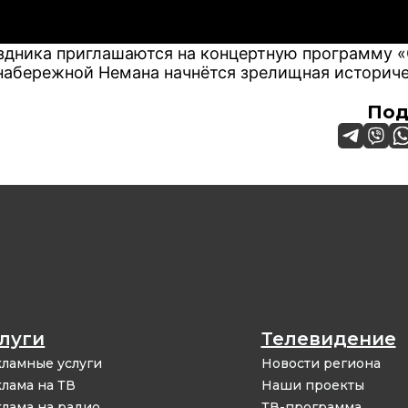
аздника приглашаются на концертную программу
а набережной Немана начнётся зрелищная историч
Под
луги
Телевидение
ламные услуги
Новости региона
лама на ТВ
Наши проекты
лама на радио
ТВ-программа