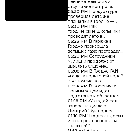
Гродненской области
невнимательность и
отсутствие контроля:
главные причины травм у
05:30 PM
Прокуратура
детей на каникулах
проверила детские
площадки в Гродно —
выявлены нарушения
05:30 PM
Как
гродненские школьники
проводят лето в
областном Дворце
05:23 PM
В гараже в
творчества детей и
Гродно произошла
молодежи
вспышка газа: пострадали
два человека
05:20 PM
Сотрудники
милиции продолжают
выявлять хищения
топлива в хозяйствах
05:08 PM
В Гродно ГАИ
Гродненщины
угощала водителей водой
и напоминала о
безопасности в жару
03:54 PM
В Кореличах
полным ходом идет
подготовка к областному
празднику-ярмарке
01:58 PM
«У людей есть
«Дажынкі-2026»
запрос на диалог»:
Дмитрий Жук подвёл
итоги встреч в Гродно
01:16 PM
Что делать, если
истек срок паспорта за
границей?
11:52 AM
В Гродно