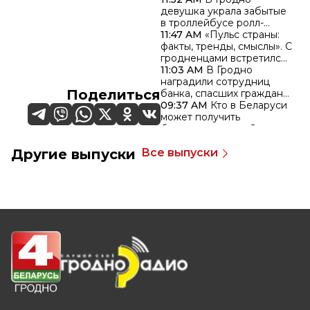
девушка украла забытые
в троллейбусе ролл-
шторы
11:47 AM
«Пульс страны:
факты, тренды, смыслы». С
гродненцами встретился
министр информации
11:03 AM
В Гродно
Дмитрий Жук
наградили сотрудниц
Поделиться
банка, спасших граждан
от мошенников
09:37 AM
Кто в Беларуси
может получить
бесплатную няню?
09:19 AM
Как правильно
Другие выпуски
Все выпуски
организовать работу в
жару?
07:39 AM
Горели комбайн
и хозяйственная
постройка: два пожара
произошли в
Гродненской области за
сутки