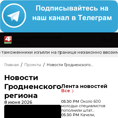
ТЕЛЕРАДИОКОМПАНИЯ
ГРОДНО
 таможенники изъяли на границе незаконно ввозиму
/
/
Главная
Проекты
Новости Гродненского
региона
Новости
Гродненского
Лента новостей
Все
региона
05:30 PM
Около 600
8 июня 2026
молодых специалистов
пополнили штат
медучреждений
05:30 PM
Качели,