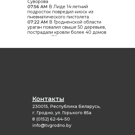
Суворова
07:56 AM
В Лиде 14-летний
подросток повредил киоск из
пневматического пистолета
07:22 AM
В Гродненской области
ураган повалил свыше 50 деревьев,
пострадали кровли более 40 домов
07:03 AM
438 населенных пунктов по
всей Беларуси остались без
энергоснабжения из-за грозового
фронта
06:22 AM
Более 300 сообщений о
звонках телефонных мошенников
поступило в милицию за минувшие
сутки
Контакты
230015, Республика Беларусь,
г. Гродно, ул. Горького 85а
8 (0152) 62-64-50
info@tvgrodno.by