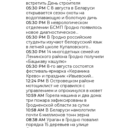
встретить День строителя
05:30 PM
С 8 августа в Беларуси
открывается сезон охоты на
водоплавающую и болотную дичь
05:30 PM
В неврологическом
отделении БСМП Гродно появилось
новое диагностическое
оборудование
05:30 PM
В Гродно российские
студенты изучают белорусский язык
в летней школе Купаловского
университета
05:30 PM
14 многодетных семей из
Ленинского района Гродно получили
«Бацькаву кашулю»
05:30 PM
8-го августа состоятся
фестиваль-ярмарка «Керамика
Крево» и праздник «Ивьевский
помидор»
12:24 PM
В Островецком районе
мотоциклист не справился с
управлением и опрокинулся в кювет
10:59 AM
Горела машина и два дома:
три пожара зафиксированы в
Гродненской области за сутки
10:58 AM
В Беларуси намолотили
почти 6 миллионов тонн зерна
08:38 AM
Ураган в Гродно повалил
порядка 15 деревьев на улице