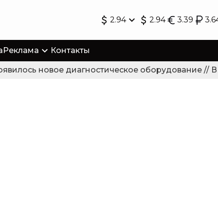
2.94
2.94
3.39
3.6
а
Реклама
Контакты
илось новое диагностическое оборудование // В Гр