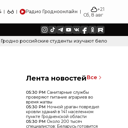
+21
4
Радио Гродно
онлайн
Сб, 8 авг
одно российские студенты изучают белорусский язы
Лента новостей
Все
05:30 PM
Санитарные службы
проверяют питание аграриев во
время жатвы
05:30 PM
Ночной ураган повредил
кровли зданий в 141 населенном
пункте Гродненской области
05:30 PM
Около 200 тысяч
специалистов: Беларусь готовится