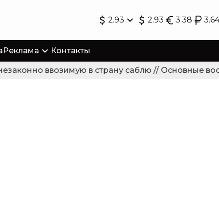
2.93
2.93
3.38
3.6
а
Реклама
Контакты
законно ввозимую в страну саблю // Основные восс