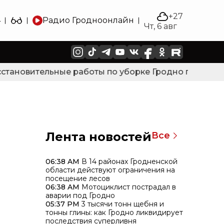
+27
4
Радио Гродно
онлайн
Чт, 6 авг
тановительные работы по уборке Гродно после силь
Лента новостей
Все
06:38 AM
В 14 районах Гродненской
области действуют ограничения на
посещение лесов
06:38 AM
Мотоциклист пострадал в
аварии под Гродно
05:37 PM
3 тысячи тонн щебня и
тонны глины: как Гродно ликвидирует
последствия суперливня