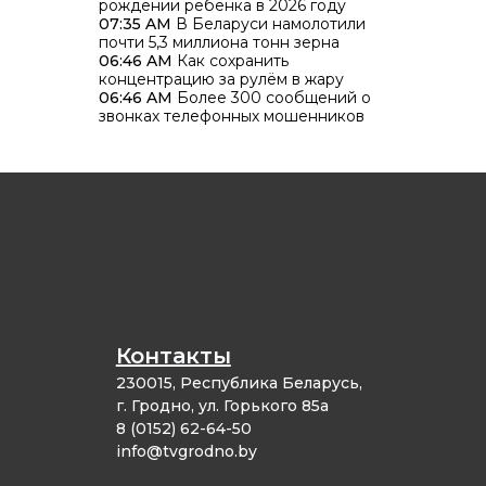
рождении ребенка в 2026 году
07:35 AM
В Беларуси намолотили
почти 5,3 миллиона тонн зерна
06:46 AM
Как сохранить
концентрацию за рулём в жару
06:46 AM
Более 300 сообщений о
звонках телефонных мошенников
поступило в милицию за минувшие
сутки
05:38 PM
480 студотрядов и 7 тысяч
бойцов: в Гродненской области
подвели итоги трудового полугодия
Контакты
230015, Республика Беларусь,
г. Гродно, ул. Горького 85а
8 (0152) 62-64-50
info@tvgrodno.by